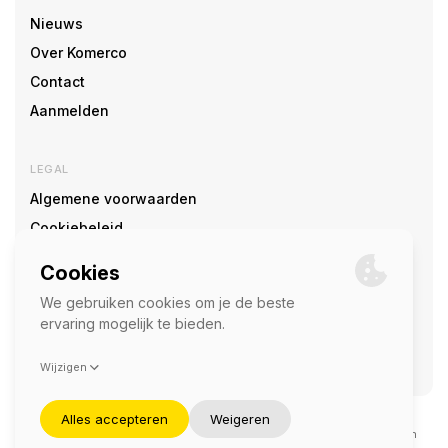
Nieuws
Over Komerco
Contact
Aanmelden
LEGAL
Algemene voorwaarden
Cookiebeleid
Cookie voorkeuren
SOCIAL
©2026 — Komerco
Deze site wordt beschermd door reCAPTCHA en het
privacybeleid
en