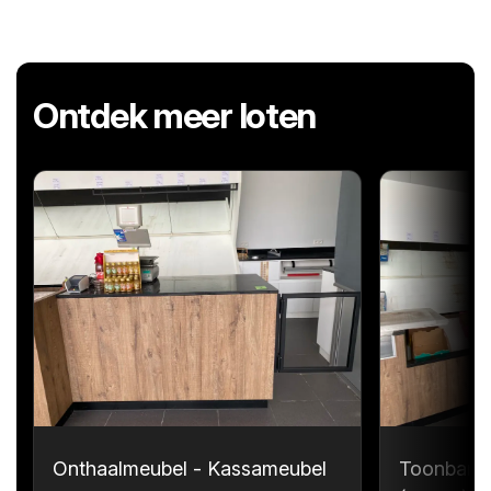
Ontdek meer loten
Onthaalmeubel - Kassameubel
Toonbank