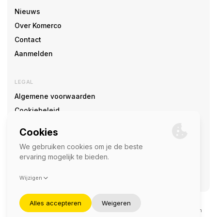
Nieuws
Over Komerco
Contact
Aanmelden
LEGAL
Algemene voorwaarden
Cookiebeleid
Cookie voorkeuren
SOCIAL
©2026 — Komerco
Deze site wordt beschermd door reCAPTCHA en het
privacybeleid
en