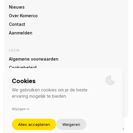
Nieuws
Over Komerco
Contact
Aanmelden
LEGAL
Algemene voorwaarden
Cookiebeleid
Cookie voorkeuren
SOCIAL
©2026 — Komerco
Deze site wordt beschermd door reCAPTCHA en het
privacybeleid
en