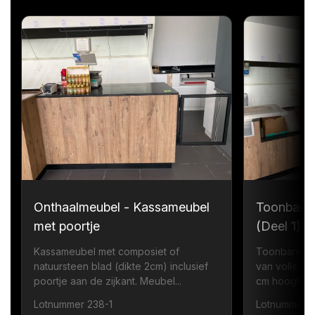
Onthaalmeubel - Kassameubel
Toonbank
met poortje
(Deel 1)
Kassameubel met composiet of
Toonbank me
natuursteen blad (dikte 2cm) inclusief
van volledi
poortje aan de zijkant. Meubel...
cm hoogte zi
Lotnummer 238-1
Lotnummer 