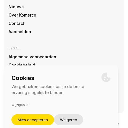
Nieuws
Over Komerco
Contact
Aanmelden
LEGAL
Algemene voorwaarden
Cookiebeleid
Cookie voorkeuren
SOCIAL
©2026 — Komerco
Deze site wordt beschermd door reCAPTCHA en het
privacybeleid
en