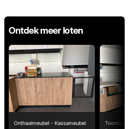
Ontdek meer loten
Onthaalmeubel - Kassameubel
Toonbank