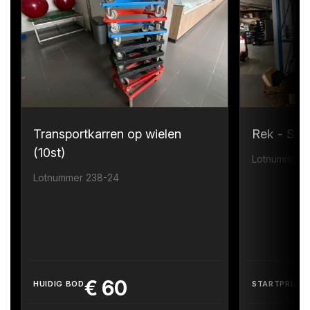
Transportkarren op wielen
Rek - Sta
(10st)
Lotnummer 
Lotnummer 238-24
€
60
HUIDIG BOD
STARTPRIJS