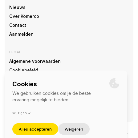
Nieuws
Over Komerco
Contact
Aanmelden
LEGAL
Algemene voorwaarden
Cookiebeleid
Cookie voorkeuren
SOCIAL
©2026 — Komerco
Deze site wordt beschermd door reCAPTCHA en het
privacybeleid
en