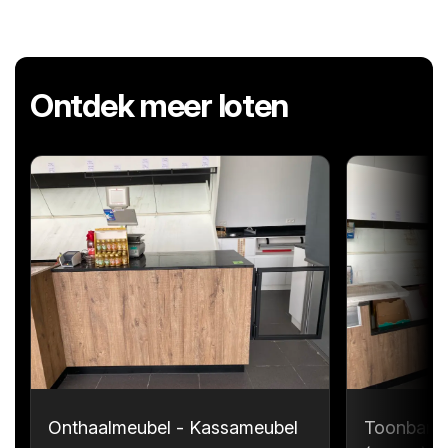
Ontdek meer loten
Onthaalmeubel - Kassameubel
Toonbank