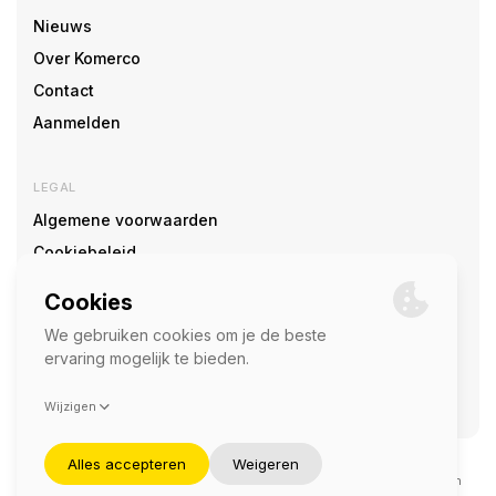
Nieuws
Over Komerco
Contact
Aanmelden
LEGAL
Algemene voorwaarden
Cookiebeleid
Cookie voorkeuren
SOCIAL
©2026 — Komerco
Deze site wordt beschermd door reCAPTCHA en het
privacybeleid
en