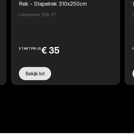
Rek - Stapelrek 310x250cm
Lotnummer 238-27
€
35
STARTPRIJS
Bekijk lot