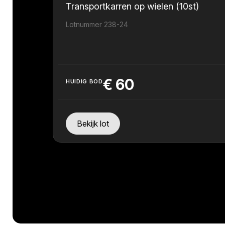
Transportkarren op wielen (10st)
Lotnummer 238-24
€
60
HUIDIG BOD
Bekijk lot