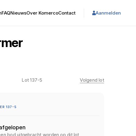
n
FAQ
Nieuws
Over Komerco
Contact
Aanmelden
rmer
Lot 137-5
Volgend lot
R 137-5
 afgelopen
een bod uitgebracht worden op dit lot