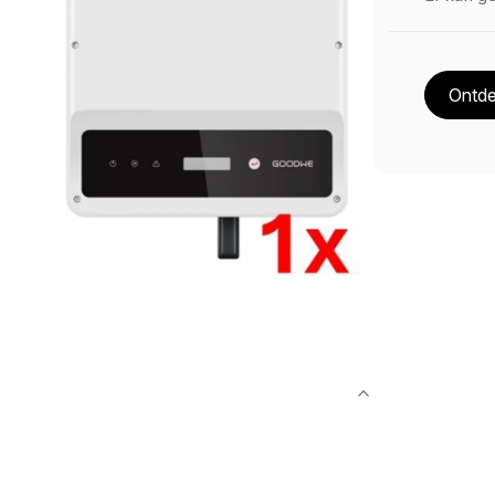
Ontde