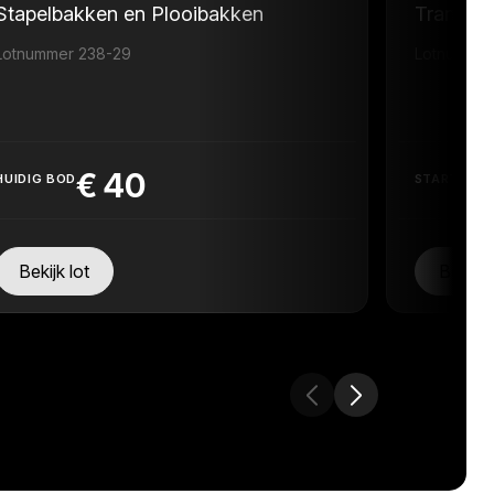
Stapelbakken en Plooibakken
Transpor
Lotnummer 238-29
Lotnummer
€
40
HUIDIG BOD
STARTPRIJ
Bekijk lot
Bekijk 