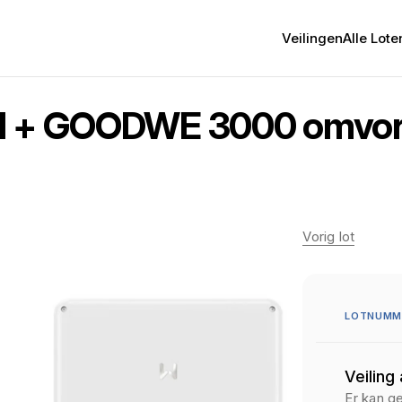
Veilingen
Alle Lote
el + GOODWE 3000 omvo
Vorig lot
LOTNUMME
Veiling
Er kan g