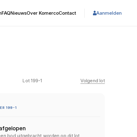
n
FAQ
Nieuws
Over Komerco
Contact
Aanmelden
Lot 199-1
Volgend lot
R 199-1
 afgelopen
een bod uitgebracht worden op dit lot