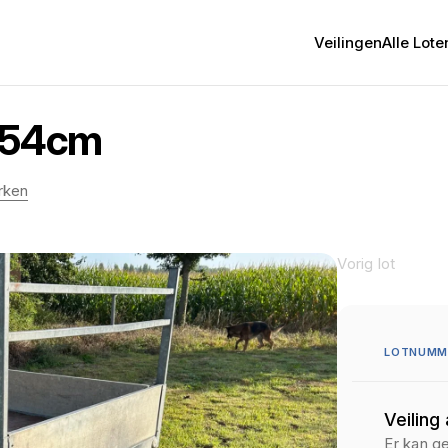
Veilingen
Alle Lote
254cm
rken
Vorig lot
LOTNUMME
Veiling
Er kan g