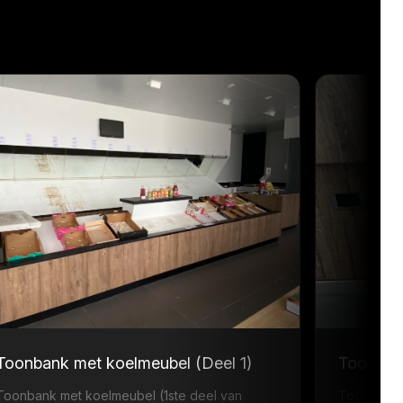
Toonbank met koelmeubel (Deel 1)
Toonbank
Toonbank met koelmeubel (1ste deel van
Toonbank 