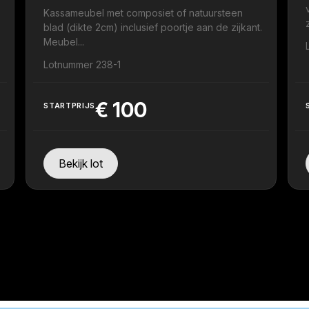
Kassameubel met composiet of natuursteen
blad (dikte 2cm) inclusief poortje aan de zijkant.
Meubel...
Lotnummer 238-1
€
100
STARTPRIJS
Bekijk lot