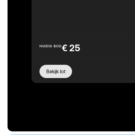
€
25
HUIDIG BOD
Bekijk lot