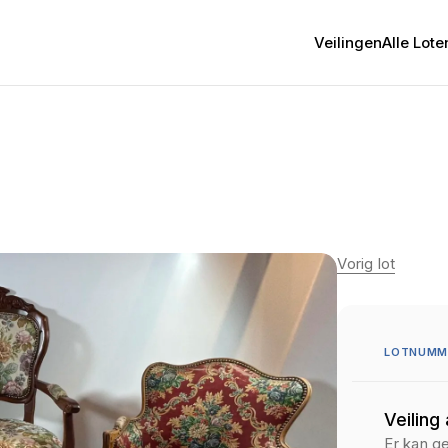
Veilingen
Alle Lote
Vorig lot
LOTNUMME
Veiling
Er kan g