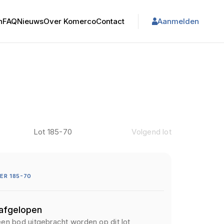
n
FAQ
Nieuws
Over Komerco
Contact
Aanmelden
Lot 185-70
Volgend lot
R 185-70
 afgelopen
een bod uitgebracht worden op dit lot