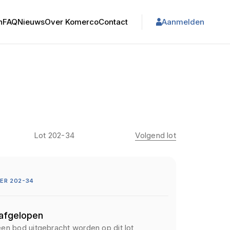
n
FAQ
Nieuws
Over Komerco
Contact
Aanmelden
Lot 202-34
Volgend lot
ER 202-34
 afgelopen
een bod uitgebracht worden op dit lot