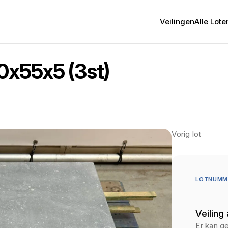
Veilingen
Alle Lote
0x55x5 (3st)
Vorig lot
LOTNUMM
Veiling
Er kan g