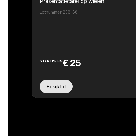
Presentatietafel op wielen
Lotnummer 238-68
€
25
STARTPRIJS
Bekijk lot