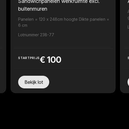
Sandwichpanelen werkruimte excl.
buitenmuren
Panelen = 120 x 248cm hoogte Dikte panelen =
6 cm
Lotnummer 238-77
€
100
STARTPRIJS
Bekijk lot