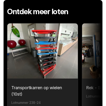
Ontdek meer loten
Transportkarren op wielen
Rek - Sta
(10st)
Lotnummer 
Lotnummer 238-24