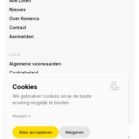
Alle Loten
Nieuws
Over Komerco
Contact
Aanmelden
LEGAL
Algemene voorwaarden
Cookiebeleid
Cookie voorkeuren
SOCIAL
©2026 — Komerco
Deze site wordt beschermd door reCAPTCHA en het
privacybeleid
en