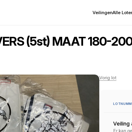
Veilingen
Alle Lote
RS (5st) MAAT 180-20
Vorig lot
LOTNUMME
Veiling
Er kan g