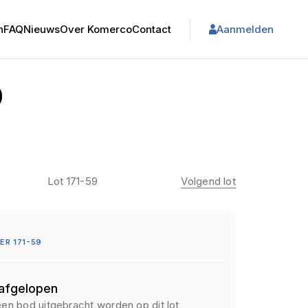
n
FAQ
Nieuws
Over Komerco
Contact
Aanmelden
0
Lot 171-59
Volgend lot
R 171-59
 afgelopen
een bod uitgebracht worden op dit lot