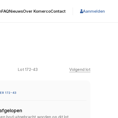
n
FAQ
Nieuws
Over Komerco
Contact
Aanmelden
Lot 172-43
Volgend lot
R 172-43
 afgelopen
een bod uitgebracht worden op dit lot