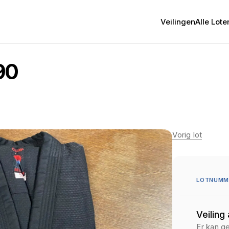
Veilingen
Alle Lote
90
Vorig lot
LOTNUMME
Veiling
Er kan g