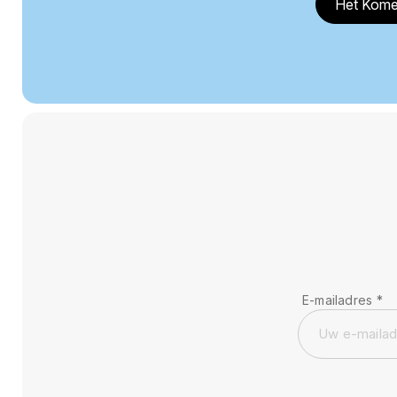
Het Kome
E-mailadres
*