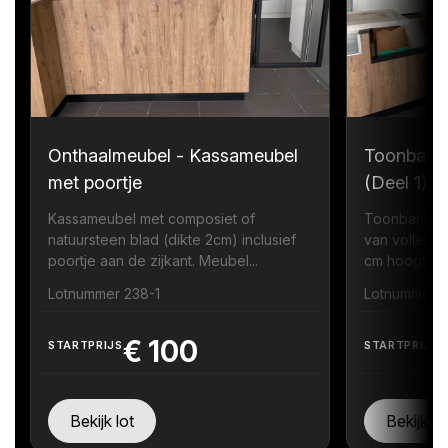
Onthaalmeubel - Kassameubel
Toonbank
met poortje
(Deel 1)
Kassameubel met composiet of
Toonbank me
natuursteen blad (dikte 2cm) inclusief
van volledi
poortje aan de zijkant. Meubel...
cm hoogte zi
Lotnummer 238-1
Lotnummer 
€
100
STARTPRIJS
STARTPRIJS
Bekijk lot
Bekijk lo