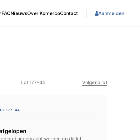
n
FAQ
Nieuws
Over Komerco
Contact
Aanmelden
Lot 177-44
Volgend lot
ER 177-44
 afgelopen
een bod uitgebracht worden op dit lot