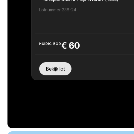
Lotnummer 238-24
€
60
HUIDIG BOD
Bekijk lot