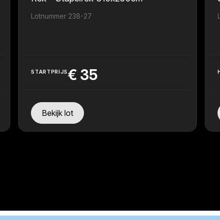
Lotnummer 238-27
€
35
STARTPRIJS
Bekijk lot