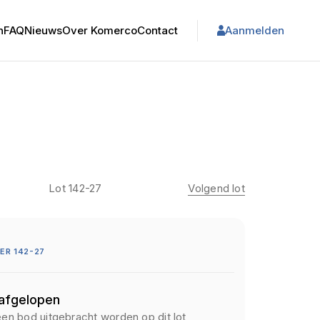
n
FAQ
Nieuws
Over Komerco
Contact
Aanmelden
Lot 142-27
Volgend lot
R 142-27
 afgelopen
een bod uitgebracht worden op dit lot