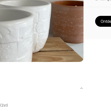
Ontde
2st)