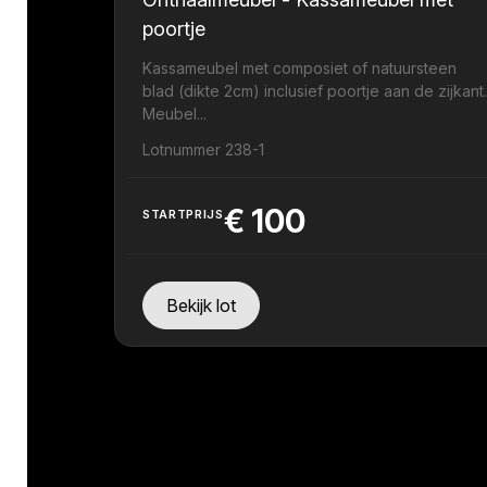
poortje
Kassameubel met composiet of natuursteen
blad (dikte 2cm) inclusief poortje aan de zijkant
Meubel...
Lotnummer 238-1
€
100
STARTPRIJS
Bekijk lot