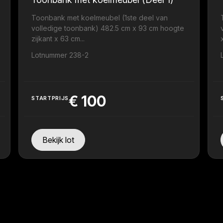
Toonbank met koelmeubel (1ste deel van
volledige toonbank) 482.5 cm x 93 cm hoogte
zijkant x 63 cm...
.
Lotnummer 238-2
€
100
STARTPRIJS
Bekijk lot