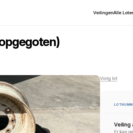
Veilingen
Alle Lote
(opgegoten)
Vorig lot
LOTNUMM
Veiling
Er kan g