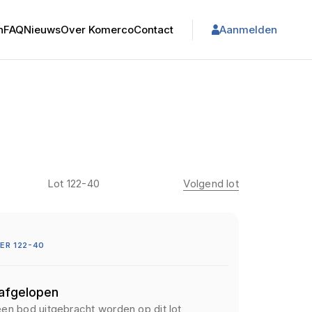
n
FAQ
Nieuws
Over Komerco
Contact
Aanmelden
Lot 122-40
Volgend lot
ER 122-40
 afgelopen
een bod uitgebracht worden op dit lot