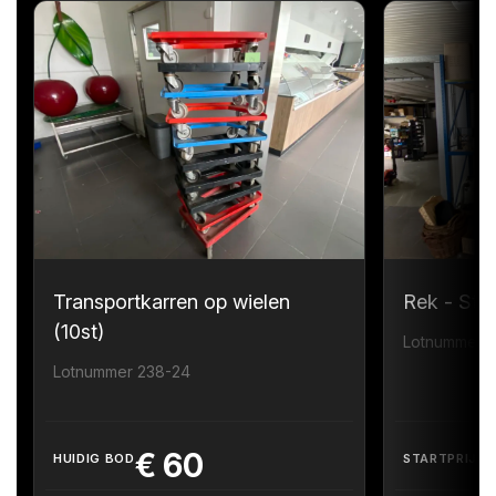
Transportkarren op wielen
Rek - Sta
(10st)
Lotnummer 
Lotnummer 238-24
€
60
HUIDIG BOD
STARTPRIJS