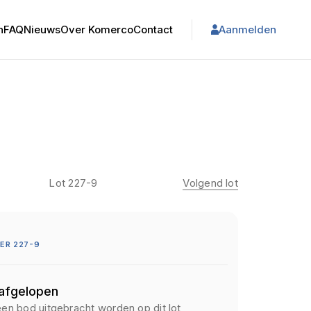
n
FAQ
Nieuws
Over Komerco
Contact
Aanmelden
Lot 227-9
Volgend lot
ER 227-9
 afgelopen
een bod uitgebracht worden op dit lot