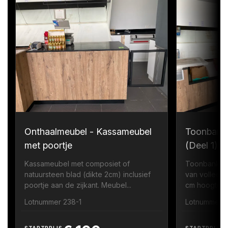
Onthaalmeubel - Kassameubel
Toonbank
met poortje
(Deel 1)
Kassameubel met composiet of
Toonbank me
natuursteen blad (dikte 2cm) inclusief
van volledi
poortje aan de zijkant. Meubel...
cm hoogte zi
Lotnummer 238-1
Lotnummer 
STARTPRIJS
STARTPRIJS