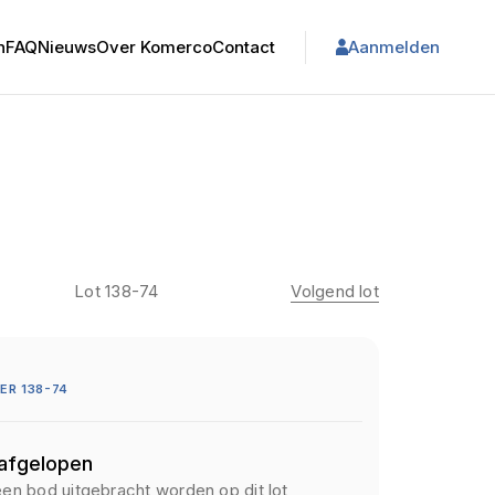
n
FAQ
Nieuws
Over Komerco
Contact
Aanmelden
Lot 138-74
Volgend lot
R 138-74
 afgelopen
een bod uitgebracht worden op dit lot