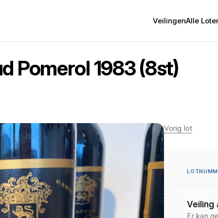
Veilingen
Alle Lote
d Pomerol 1983 (8st)
Vorig lot
LOTNUMME
Veiling
Er kan g