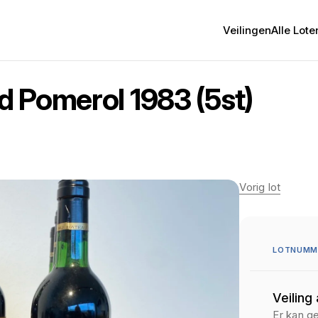
Veilingen
Alle Lote
 Pomerol 1983 (5st)
Vorig lot
LOTNUMME
Veiling
Er kan g