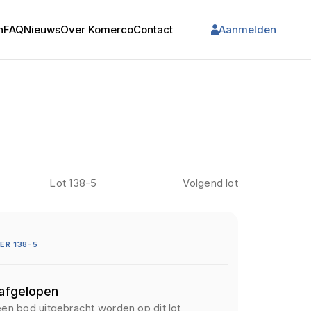
n
FAQ
Nieuws
Over Komerco
Contact
Aanmelden
Lot 138-5
Volgend lot
R 138-5
 afgelopen
een bod uitgebracht worden op dit lot