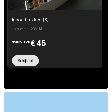
Inhoud rekken (3)
Lotnummer 238-14
€
45
HUIDIG BOD
Bekijk lot