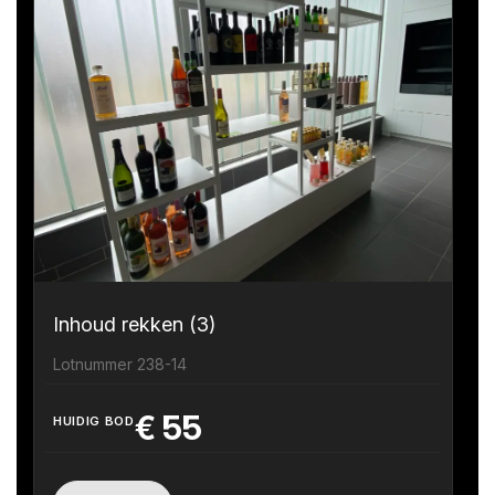
Inhoud rekken (3)
Lotnummer 238-14
€
55
HUIDIG BOD