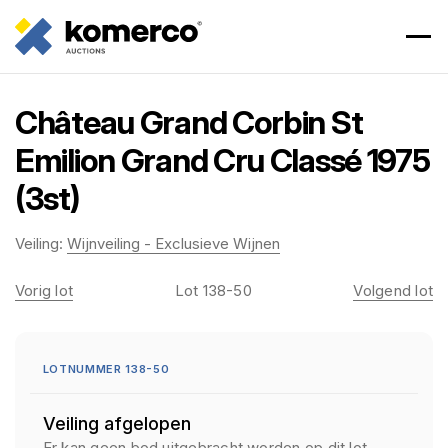
Château Grand Corbin St
Emilion Grand Cru Classé 1975
(3st)
Veiling:
Wijnveiling - Exclusieve Wijnen
Vorig lot
Lot 138-50
Volgend lot
LOTNUMMER 138-50
Veiling afgelopen
Er kan geen bod uitgebracht worden op dit lot