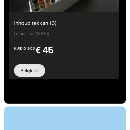
Inhoud rekken (3)
Lotnummer 238-14
€
45
HUIDIG BOD
Bekijk lot