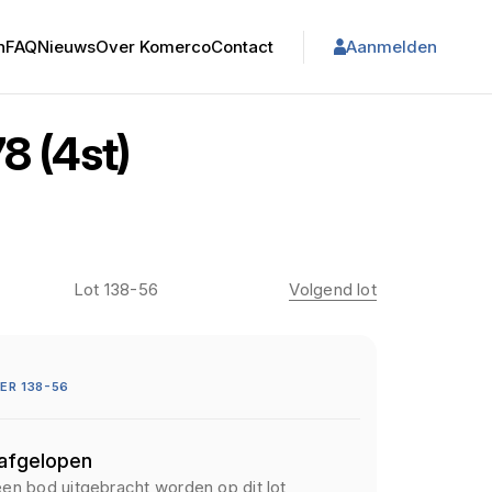
n
FAQ
Nieuws
Over Komerco
Contact
Aanmelden
8 (4st)
Lot 138-56
Volgend lot
R 138-56
 afgelopen
een bod uitgebracht worden op dit lot