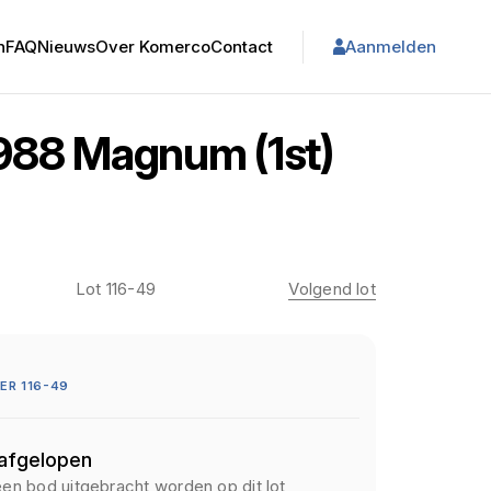
n
FAQ
Nieuws
Over Komerco
Contact
Aanmelden
1988 Magnum (1st)
Lot 116-49
Volgend lot
R 116-49
 afgelopen
een bod uitgebracht worden op dit lot