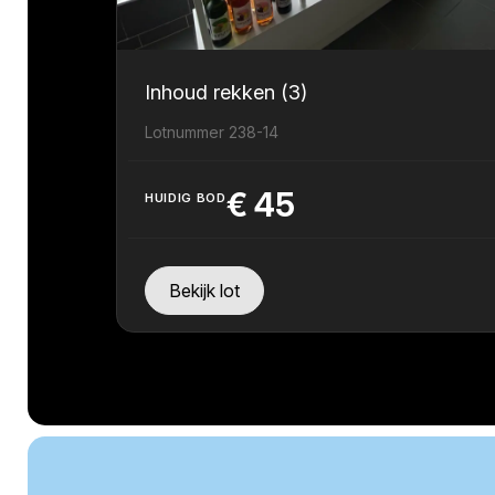
Inhoud rekken (3)
Lotnummer 238-14
€
45
HUIDIG BOD
Bekijk lot