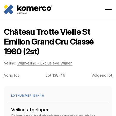
Château Trotte Vieille St
Emilion Grand Cru Classé
1980 (2st)
Veiling:
Wijnveiling - Exclusieve Wijnen
Vorig lot
Lot 138-46
Volgend lot
LOTNUMMER 138-46
Veiling afgelopen
Er kan geen bod uitgebracht worden op dit lot