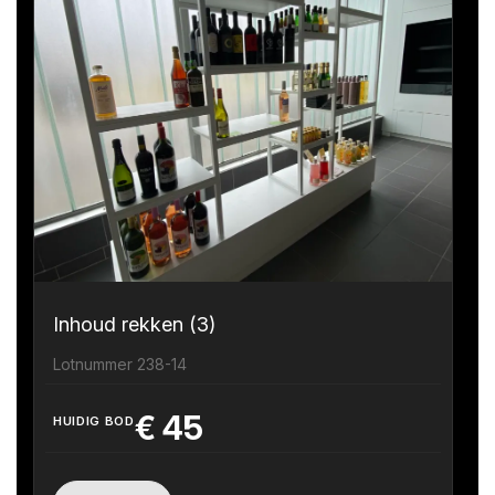
Inhoud rekken (3)
Lotnummer 238-14
€
45
HUIDIG BOD