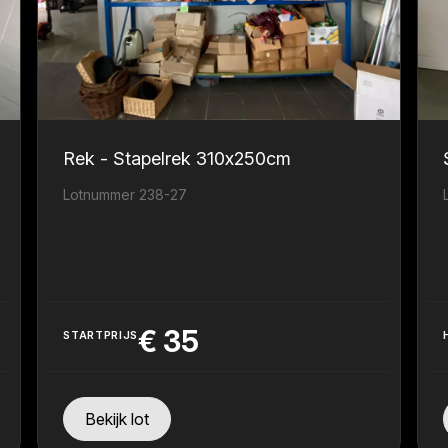
Rek - Stapelrek 310x250cm
Lotnummer 238-27
€
35
STARTPRIJS
Bekijk lot