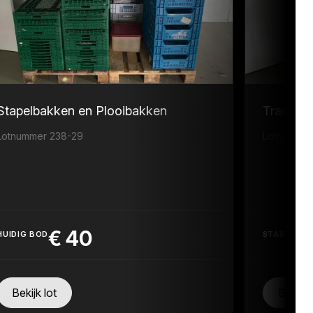
Stapelbakken en Plooibakken
Transpor
Lotnummer 238-29
Lotnummer
€
40
HUIDIG BOD
STARTPRIJ
Bekijk lot
Bekijk 