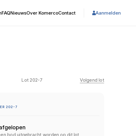
n
FAQ
Nieuws
Over Komerco
Contact
Aanmelden
Lot 202-7
Volgend lot
ER 202-7
 afgelopen
een bod uitgebracht worden op dit lot