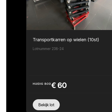
Transportkarren op wielen (10st)
Lotnummer 238-24
€
60
HUIDIG BOD
Bekijk lot