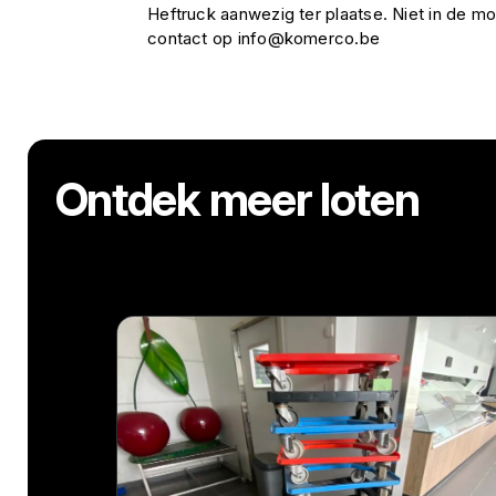
Heftruck aanwezig ter plaatse. Niet in de mo
contact op info@komerco.be
Ontdek meer loten