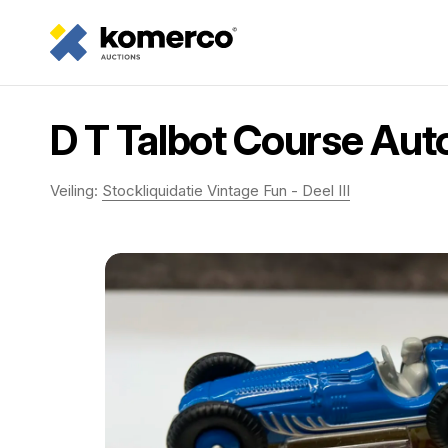
D T Talbot Course Aut
Veiling:
Stockliquidatie Vintage Fun - Deel III