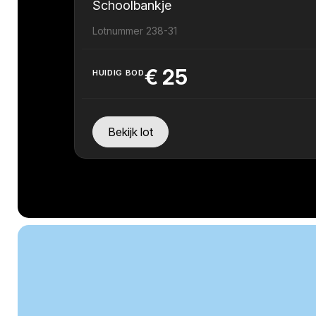
Schoolbankje
Lotnummer 238-31
€
25
HUIDIG BOD
Bekijk lot