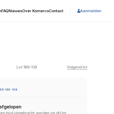
n
FAQ
Nieuws
Over Komerco
Contact
Aanmelden
Lot 188-139
Volgend lot
R 188-139
 afgelopen
een bod uitgebracht worden op dit lot