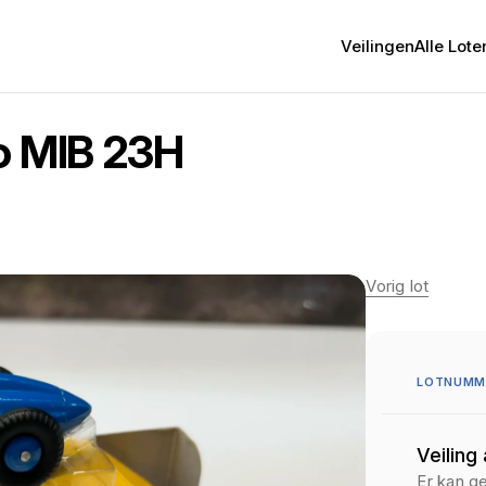
Veilingen
Alle Lote
o MIB 23H
Vorig lot
LOTNUMME
Veiling
Er kan g