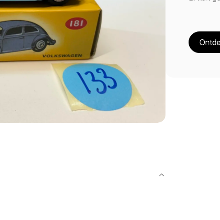
Ontde