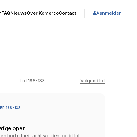
n
FAQ
Nieuws
Over Komerco
Contact
Aanmelden
Lot 188-133
Volgend lot
R 188-133
 afgelopen
een bod uitgebracht worden op dit lot