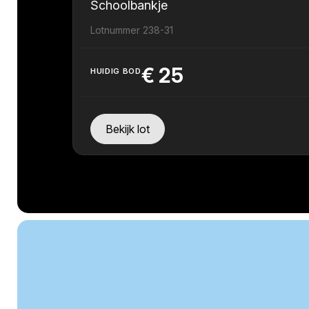
Schoolbankje
Lotnummer 238-31
€
25
HUIDIG BOD
Bekijk lot