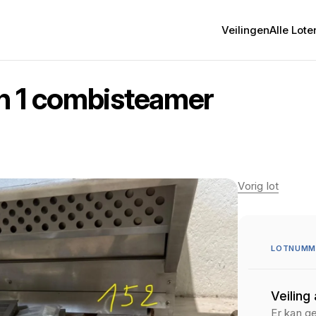
Veilingen
Alle Lote
n 1 combisteamer
Vorig lot
LOTNUMME
Veiling
Er kan g