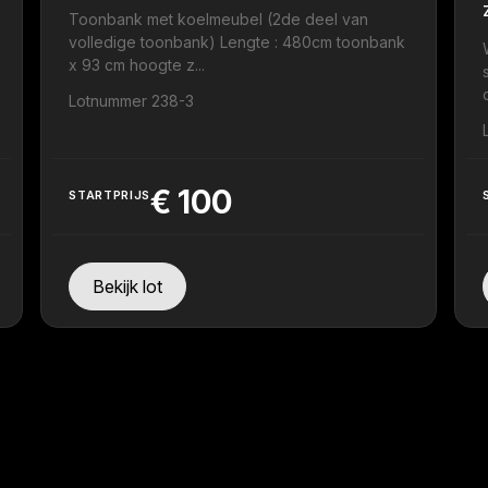
Toonbank met koelmeubel (2de deel van
volledige toonbank) Lengte : 480cm toonbank
x 93 cm hoogte z...
Lotnummer 238-3
€
100
STARTPRIJS
Bekijk lot