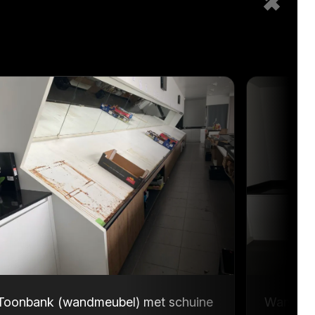
Toonbank (wandmeubel) met schuine
Wandmeu