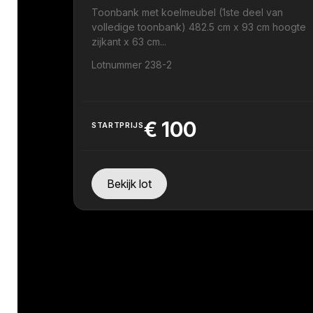
Toonbank met koelmeubel (1ste deel van
volledige toonbank) 482.5 cm x 93 cm hoogte
zijkant x 63 cm...
Lotnummer 238-2
€
100
STARTPRIJS
Bekijk lot