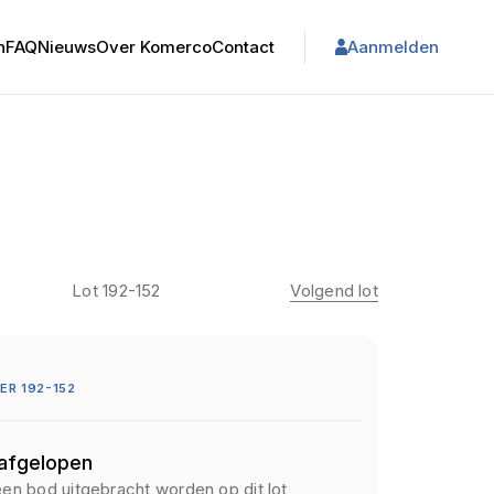
n
FAQ
Nieuws
Over Komerco
Contact
Aanmelden
Lot 192-152
Volgend lot
R 192-152
 afgelopen
een bod uitgebracht worden op dit lot