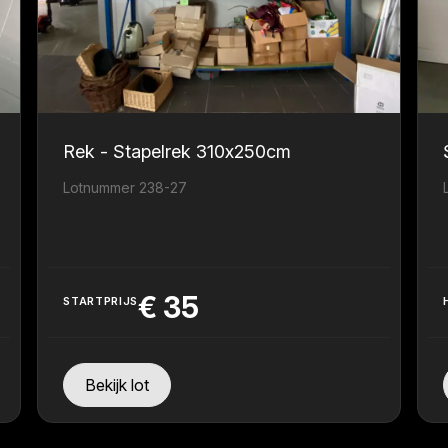
Rek - Stapelrek 310x250cm
Lotnummer 238-27
€
35
STARTPRIJS
Bekijk lot