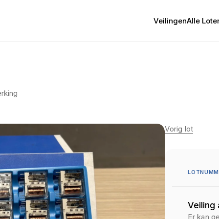
Veilingen
Alle Lote
rking
Vorig lot
LOTNUMME
Veiling
Er kan g