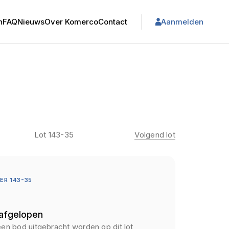
n
FAQ
Nieuws
Over Komerco
Contact
Aanmelden
Lot 143-35
Volgend lot
R 143-35
 afgelopen
een bod uitgebracht worden op dit lot