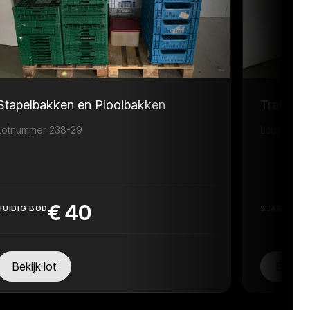
Stapelbakken en Plooibakken
Transpor
Lotnummer 238-29
Lotnummer
€
40
HUIDIG BOD
STARTPRIJ
Bekijk lot
Bekijk 