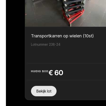
Transportkarren op wielen (10st)
Lotnummer 238-24
€
60
HUIDIG BOD
Bekijk lot