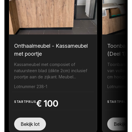
Onthaalmeubel - Kassameubel
Toonbank
met poortje
(Deel 1)
Kassameubel met composiet of
Toonbank me
natuursteen blad (dikte 2cm) inclusief
van volledi
poortje aan de zijkant. Meubel...
cm hoogte zi
Lotnummer 238-1
Lotnummer 
€
100
STARTPRIJS
STARTPRIJS
Bekijk lot
Bekijk lo