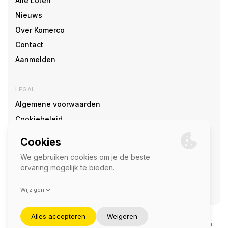
Alle Loten
Nieuws
Over Komerco
Contact
Aanmelden
LEGAL
Algemene voorwaarden
Cookiebeleid
Cookie voorkeuren
SOCIAL
©2026 — Komerco
Deze site wordt beschermd door reCAPTCHA en het
privacybeleid
en