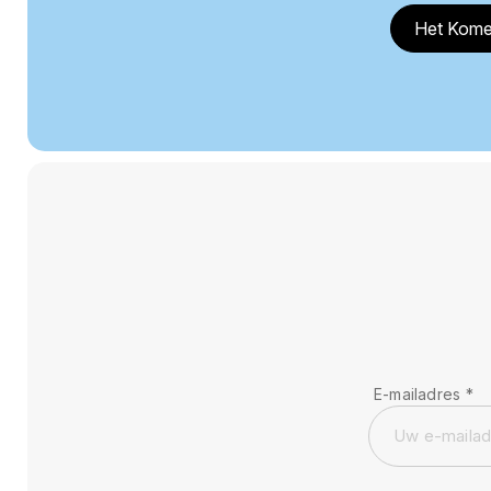
Het Kome
E-mailadres
*