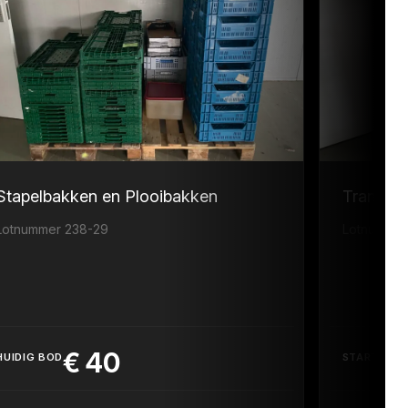
Stapelbakken en Plooibakken
Transpor
Lotnummer 238-29
Lotnummer
€
40
HUIDIG BOD
STARTPRIJ