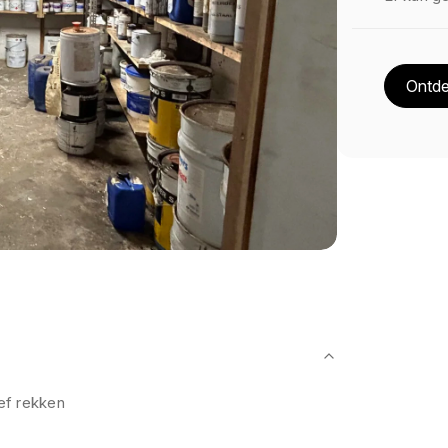
Ontde
ief rekken