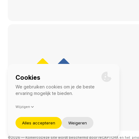
©2026 — Komerco
Deze site wordt beschermd door reCAPTCHA en het
priv