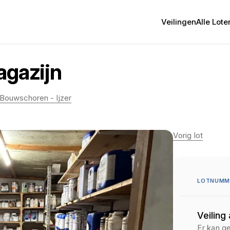
Veilingen
Alle Lote
agazijn
 Bouwschoren - Ijzer
Vorig lot
LOTNUMME
Veiling
Er kan g