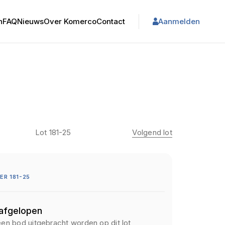
n
FAQ
Nieuws
Over Komerco
Contact
Aanmelden
Lot 181-25
Volgend lot
R 181-25
 afgelopen
een bod uitgebracht worden op dit lot