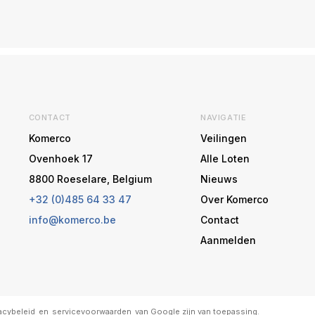
CONTACT
NAVIGATIE
Komerco
Veilingen
Ovenhoek 17
Alle Loten
8800 Roeselare, Belgium
Nieuws
+32 (0)485 64 33 47
Over Komerco
info@komerco.be
Contact
Aanmelden
acybeleid
en
servicevoorwaarden
van Google zijn van toepassing.