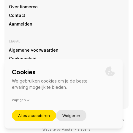
Over Komerco
Contact
Aanmelden
LEGAL
Algemene voorwaarden
Cookiebeleid
Cookie voorkeuren
SOCIAL
©2026 — Komerco
Deze site wordt beschermd door reCAPTCHA en het
privacybeleid
en
servicevoorwaarden
van Google zijn van toepassing.
Website by
Maister
×
Elevens