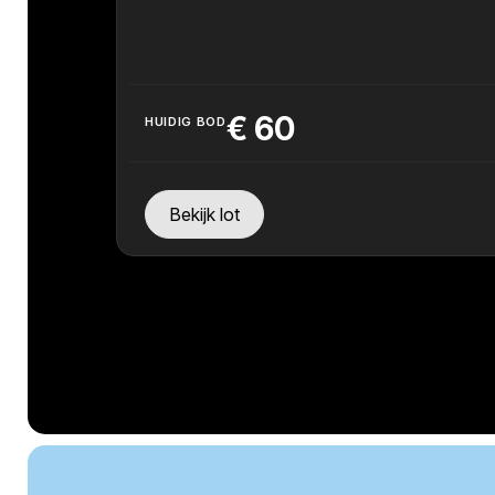
€
60
HUIDIG BOD
Bekijk lot