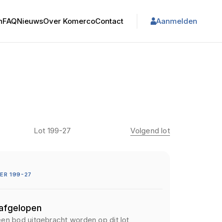
n
FAQ
Nieuws
Over Komerco
Contact
Aanmelden
Lot 199-27
Volgend lot
ER 199-27
 afgelopen
een bod uitgebracht worden op dit lot