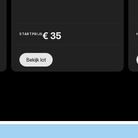
€
35
STARTPRIJS
Bekijk lot