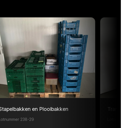
Stapelbakken en Plooibakken
Transpor
Lotnummer 238-29
Lotnummer