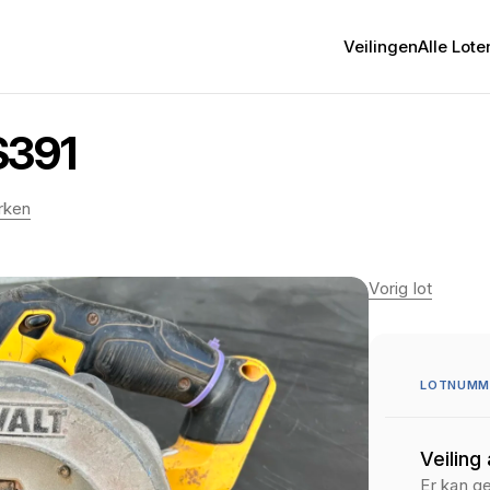
Veilingen
Alle Lote
S391
rken
Vorig lot
LOTNUMM
Veiling
Er kan g