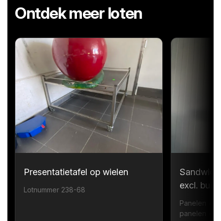
Ontdek meer loten
Presentatietafel op wielen
Sandwichp
excl. bui
Lotnummer 238-68
Panelen = 1
panelen = 6