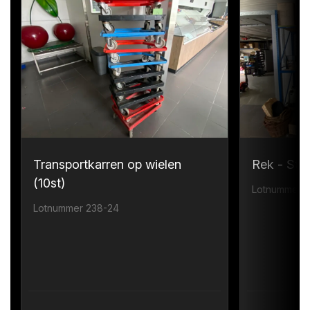
Transportkarren op wielen
Rek - Sta
(10st)
Lotnummer 
Lotnummer 238-24