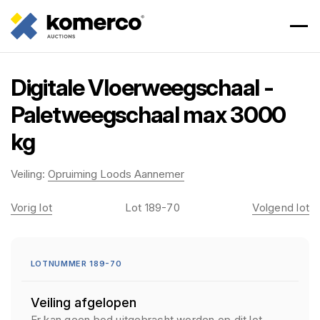
Digitale Vloerweegschaal -
Paletweegschaal max 3000
kg
Veiling:
Opruiming Loods Aannemer
Vorig lot
Lot 189-70
Volgend lot
LOTNUMMER 189-70
Veiling afgelopen
Er kan geen bod uitgebracht worden op dit lot