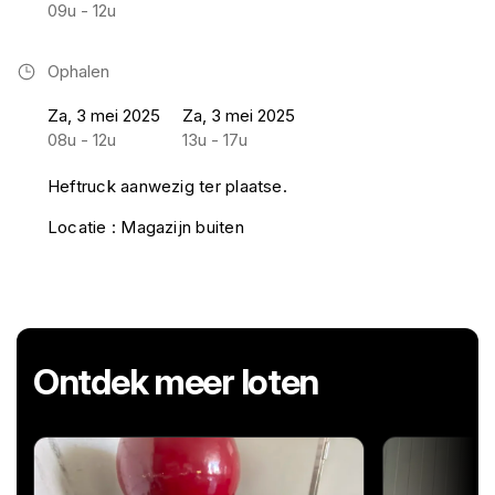
09u - 12u
Ophalen
Za, 3 mei 2025
Za, 3 mei 2025
08u - 12u
13u - 17u
Heftruck aanwezig ter plaatse.
Locatie : Magazijn buiten
Ontdek meer loten