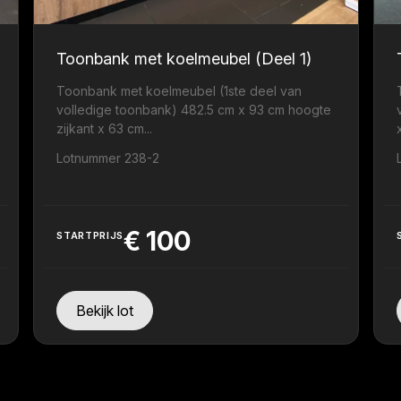
Toonbank met koelmeubel (Deel 1)
Toonbank met koelmeubel (1ste deel van
volledige toonbank) 482.5 cm x 93 cm hoogte
zijkant x 63 cm...
.
Lotnummer 238-2
€
100
STARTPRIJS
Bekijk lot