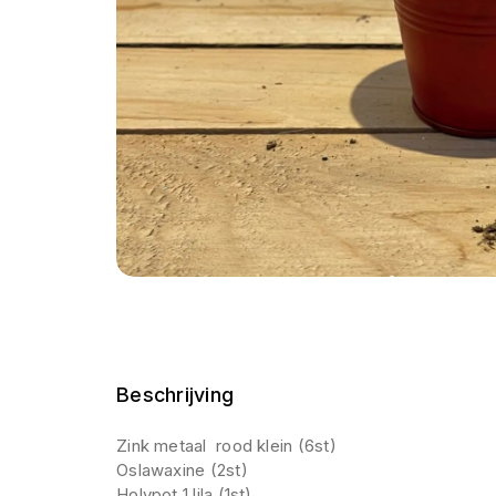
Beschrijving
Zink metaal rood klein (6st)
Oslawaxine (2st)
Holypot 1 lila (1st)