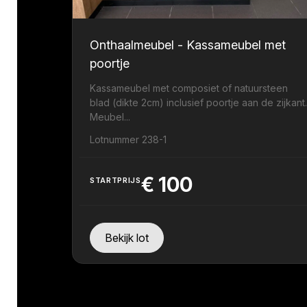
Onthaalmeubel - Kassameubel met
poortje
Kassameubel met composiet of natuursteen
blad (dikte 2cm) inclusief poortje aan de zijkant
Meubel...
Lotnummer 238-1
€
100
STARTPRIJS
Bekijk lot