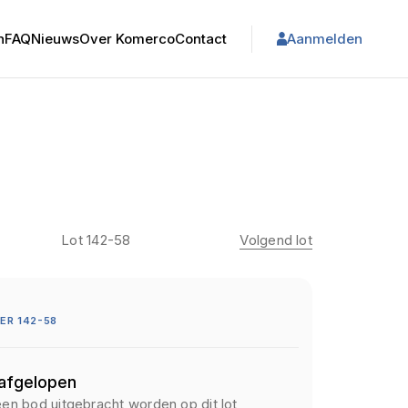
n
FAQ
Nieuws
Over Komerco
Contact
Aanmelden
Lot 142-58
Volgend lot
R 142-58
 afgelopen
een bod uitgebracht worden op dit lot