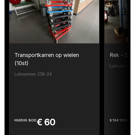
Transportkarren op wielen
Rek - Sta
(10st)
Lotnummer 
Lotnummer 238-24
€
60
HUIDIG BOD
STARTPRIJS