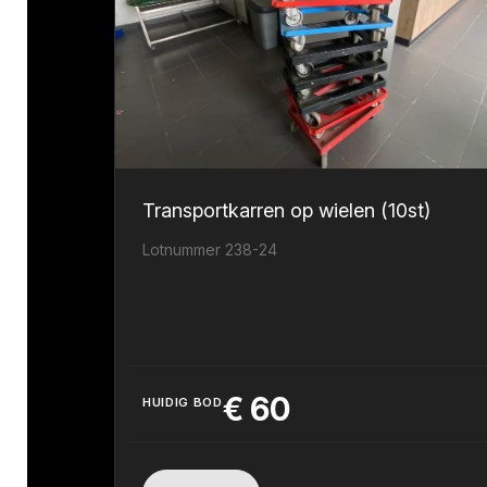
Transportkarren op wielen (10st)
Lotnummer 238-24
€
60
HUIDIG BOD