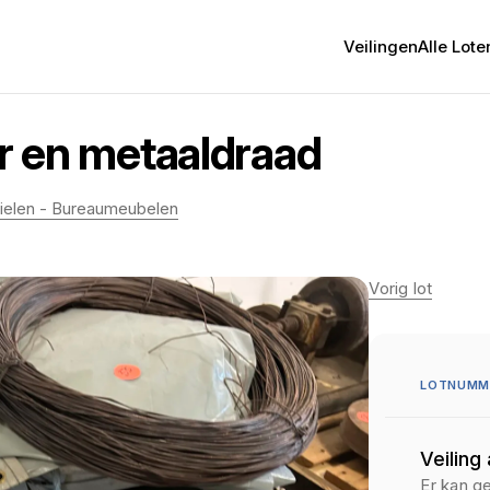
Veilingen
Alle Lote
er en metaaldraad
ofielen - Bureaumeubelen
Vorig lot
LOTNUMME
Veiling
Er kan g