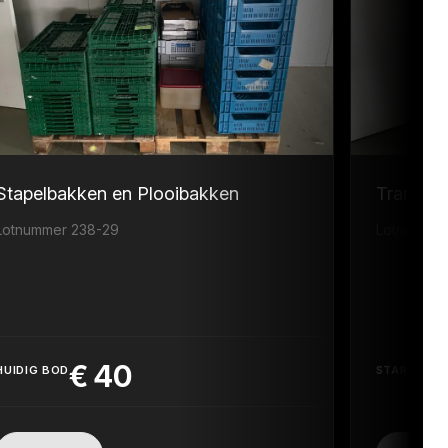
Stapelbakken en Plooibakken
Transpor
Lotnummer 238-29
Lotnummer
€
40
HUIDIG BOD
STARTPRIJ