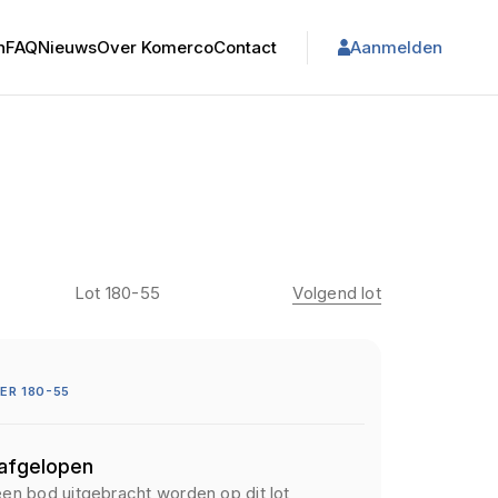
n
FAQ
Nieuws
Over Komerco
Contact
Aanmelden
Lot 180-55
Volgend lot
R 180-55
 afgelopen
een bod uitgebracht worden op dit lot