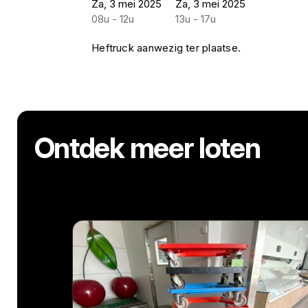
Za, 3 mei 2025
Za, 3 mei 2025
08u - 12u
13u - 17u
Heftruck aanwezig ter plaatse.
Ontdek meer loten