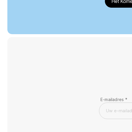
Het Kome
E-mailadres
*