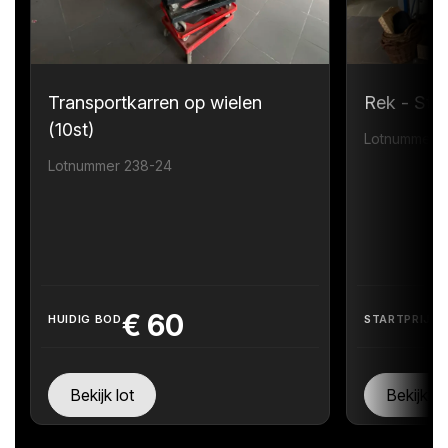
Transportkarren op wielen
Rek - Sta
(10st)
Lotnummer 
Lotnummer 238-24
€
60
HUIDIG BOD
STARTPRIJS
Bekijk lot
Bekijk lo