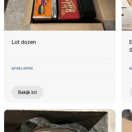
Lot dozen
E
S
AFGELOPEN
A
Bekijk lot