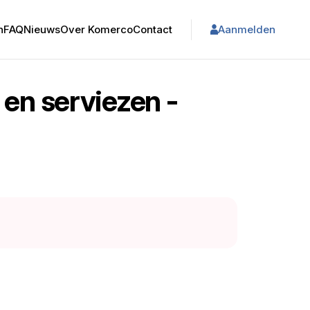
n
FAQ
Nieuws
Over Komerco
Contact
Aanmelden
n en serviezen -