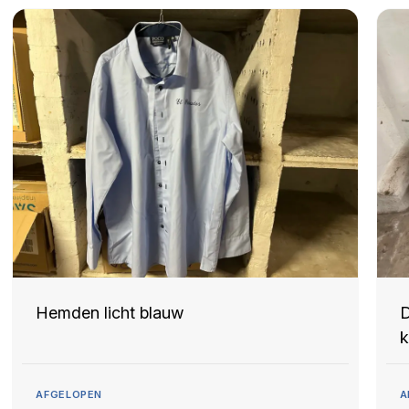
Hemden licht blauw
D
k
AFGELOPEN
A