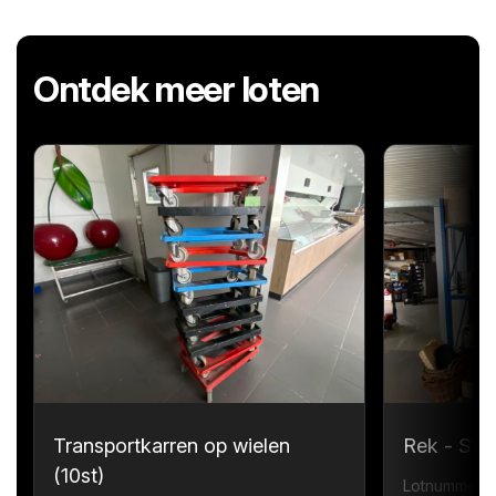
Ontdek meer loten
Transportkarren op wielen
Rek - Sta
(10st)
Lotnummer 