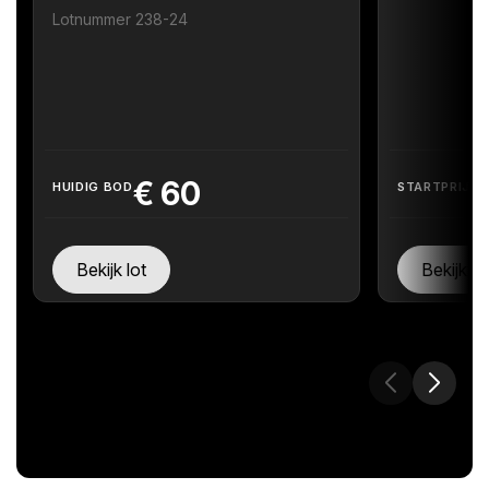
Lotnummer 238-24
€
60
HUIDIG BOD
STARTPRIJS
Bekijk lot
Bekijk lo