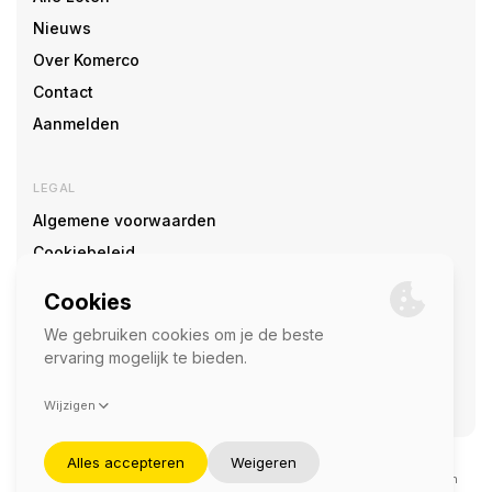
Nieuws
Over Komerco
Contact
Aanmelden
LEGAL
Algemene voorwaarden
Cookiebeleid
Cookie voorkeuren
SOCIAL
©2026 — Komerco
Deze site wordt beschermd door reCAPTCHA en het
privacybeleid
en